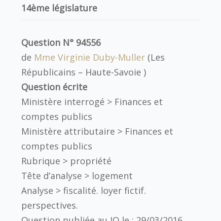
14ème législature
Question N° 94556
de
Mme Virginie Duby-Muller
(Les
Républicains – Haute-Savoie )
Question écrite
Ministère interrogé >
Finances et
comptes publics
Ministère attributaire >
Finances et
comptes publics
Rubrique >
propriété
Tête d’analyse >
logement
Analyse >
fiscalité. loyer fictif.
perspectives.
Question publiée au JO le :
29/03/2016