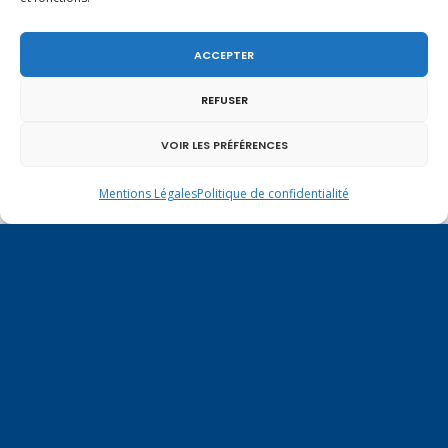
ACCEPTER
REFUSER
VOIR LES PRÉFÉRENCES
Vote de la loi reconnaissant une présomption de
Mentions Légales
Politique de confidentialité
légitime défense pour les forces de l’ordre