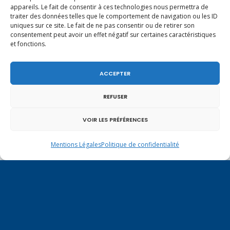
appareils. Le fait de consentir à ces technologies nous permettra de
En ce 1er août, jour de célébration du Pacte
traiter des données telles que le comportement de navigation ou les ID
fédéral de 1291, je tiens à adresser mes meilleures
uniques sur ce site. Le fait de ne pas consentir ou de retirer son
salutations à nos voisins et amis suisses, et plus
consentement peut avoir un effet négatif sur certaines caractéristiques
particulièrement aux habitants du bassin
et fonctions.
genevois et de l’arc lémanique, avec lesquels la
Haute-Savoie entretient des liens étroits et
quotidiens.
ACCEPTER
REFUSER
VOIR LES PRÉFÉRENCES
Mentions Légales
Politique de confidentialité