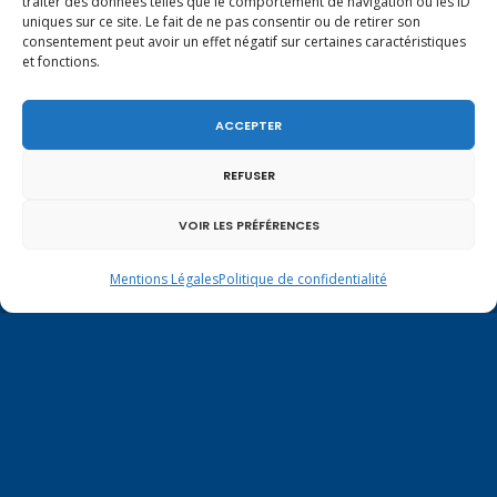
traiter des données telles que le comportement de navigation ou les ID
Tél.
+33 (0)4.50.80.35.02
uniques sur ce site. Le fait de ne pas consentir ou de retirer son
depute@virginiedubymuller.fr
consentement peut avoir un effet négatif sur certaines caractéristiques
et fonctions.
ACCEPTER
REFUSER
VOIR LES PRÉFÉRENCES
Mentions Légales
Politique de confidentialité
Mentions légales
|
Politique de confidentialité
Contactez-moi à Paris