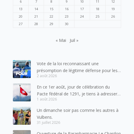
6
7
8
9
10
11
12
13
14
15
16
17
18
19
20
21
22
23
24
25
26
27
28
29
30
« Mai
Juil »
Vote de la loi reconnaissant une
présomption de légitime défense pour les
2 août 2026
forces de l’ordre
En ce 1er août, jour de célébration du
Pacte fédéral de 1291, je tiens à adresser
1 août 2026
mes meilleures salutations à nos voisins et
amis suisses, et plus particulièrement aux
Un dimanche soir pas comme les autres à
habitants du bassin genevois et de l’arc
Vulbens.
lémanique, avec lesquels la Haute-Savoie
31 juillet 2026
entretient des liens étroits et quotidiens.
Ouverture de la Parapharmacie Le Chardon