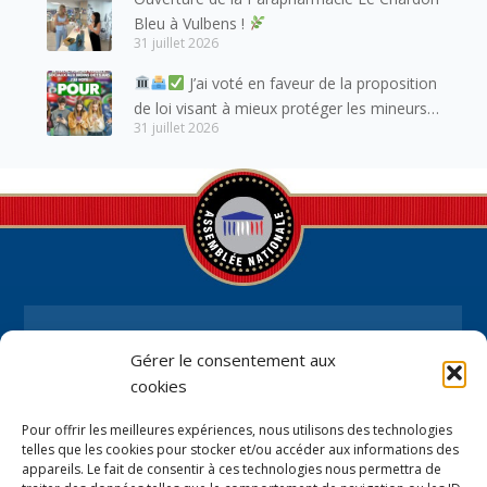
Bleu à Vulbens !
31 juillet 2026
J’ai voté en faveur de la proposition
de loi visant à mieux protéger les mineurs
31 juillet 2026
des risques liés à l’utilisation des réseaux
sociaux.
Gérer le consentement aux
Permanence parlementaire en
cookies
circonscription
Pour offrir les meilleures expériences, nous utilisons des technologies
7 place de la Libération BP59
telles que les cookies pour stocker et/ou accéder aux informations des
appareils. Le fait de consentir à ces technologies nous permettra de
74100 Annemasse