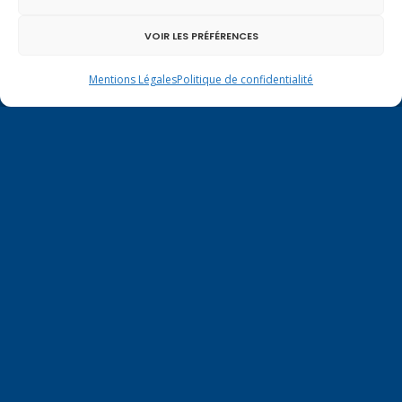
VOIR LES PRÉFÉRENCES
Mentions légales
|
Politique de confidentialité
Mentions Légales
Politique de confidentialité
Contactez-moi à Paris
126 rue de l’Université
75007 PARIS
Tél.
01.40.63.72.33
virginie.duby-muller@assemblee-
nationale.fr
COPYRIGHT© 2021 VIRGINIE DUBY-MULLER. TOUS