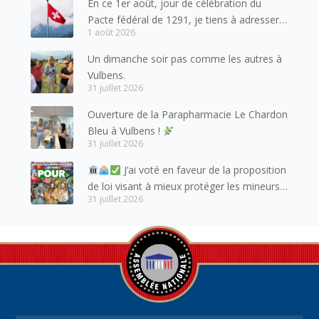
En ce 1er août, jour de célébration du
Pacte fédéral de 1291, je tiens à adresser
1 août 2026
mes meilleures salutations à nos voisins et
amis suisses, et plus particulièrement aux
Un dimanche soir pas comme les autres à
habitants du bassin genevois et de l’arc
Vulbens.
lémanique, avec lesquels la Haute-Savoie
31 juillet 2026
entretient des liens étroits et quotidiens.
Ouverture de la Parapharmacie Le Chardon
Bleu à Vulbens !
31 juillet 2026
J’ai voté en faveur de la proposition
de loi visant à mieux protéger les mineurs
31 juillet 2026
des risques liés à l’utilisation des réseaux
sociaux.