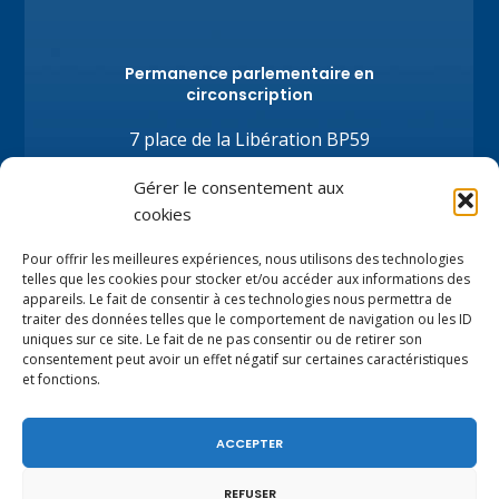
Permanence parlementaire en
circonscription
7 place de la Libération BP59
74100 Annemasse
Gérer le consentement aux
Tél.
+33 (0)4.50.80.35.02
cookies
depute@virginiedubymuller.fr
Pour offrir les meilleures expériences, nous utilisons des technologies
telles que les cookies pour stocker et/ou accéder aux informations des
appareils. Le fait de consentir à ces technologies nous permettra de
traiter des données telles que le comportement de navigation ou les ID
uniques sur ce site. Le fait de ne pas consentir ou de retirer son
consentement peut avoir un effet négatif sur certaines caractéristiques
et fonctions.
ACCEPTER
REFUSER