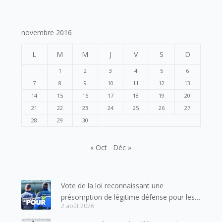
novembre 2016
L
M
M
J
V
S
D
1
2
3
4
5
6
7
8
9
10
11
12
13
14
15
16
17
18
19
20
21
22
23
24
25
26
27
28
29
30
« Oct
Déc »
Vote de la loi reconnaissant une
présomption de légitime défense pour les
2 août 2026
forces de l’ordre