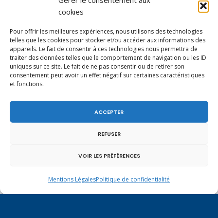
Gérer le consentement aux
cookies
marché unique numérique qui prévoit
que soit reconnu aux éditeurs de presse
Pour offrir les meilleures expériences, nous utilisons des technologies
telles que les cookies pour stocker et/ou accéder aux informations des
un droit voisin pour l’utilisation
appareils. Le fait de consentir à ces technologies nous permettra de
numérique de leurs publications de
traiter des données telles que le comportement de navigation ou les ID
uniques sur ce site. Le fait de ne pas consentir ou de retirer son
presse. Le Gouvernement envisage-t-il,
consentement peut avoir un effet négatif sur certaines caractéristiques
et fonctions.
lors des négociations, d’inclure les
agences de presse dans le champ des
ACCEPTER
réflexions menées au niveau de l’Union
européenne sur le partage de la valeur
REFUSER
créée par la production et la circulation
VOIR LES PRÉFÉRENCES
de l’information sur internet ?
Mentions Légales
Politique de confidentialité
La Commission européenne a lancé, en
juillet dernier, une consultation sur