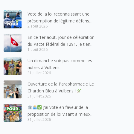
Vote de la loi reconnaissant une
présomption de légitime défense
2 août 2026
pour les forces de l’ordre
En ce 1er août, jour de célébration
du Pacte fédéral de 1291, je tiens
1 août 2026
à adresser mes meilleures
salutations à nos voisins et amis
Un dimanche soir pas comme les
suisses, et plus particulièrement
autres à Vulbens.
aux habitants du bassin genevois
31 juillet 2026
et de l’arc lémanique, avec
Ouverture de la Parapharmacie Le
lesquels la Haute-Savoie
Chardon Bleu à Vulbens !
entretient des liens étroits et
31 juillet 2026
quotidiens.
J’ai voté en faveur de la
proposition de loi visant à mieux
31 juillet 2026
protéger les mineurs des risques
liés à l’utilisation des réseaux