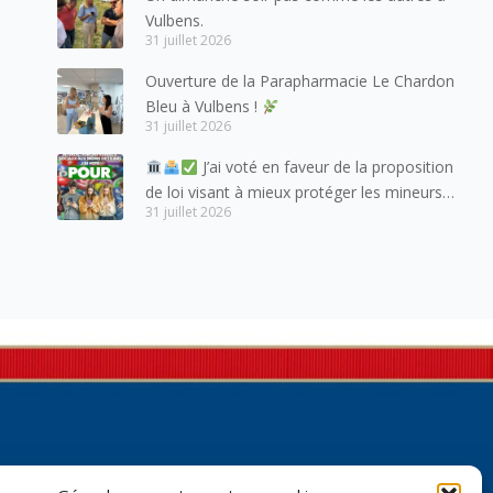
habitants du bassin genevois et de l’arc
Vulbens.
lémanique, avec lesquels la Haute-Savoie
31 juillet 2026
entretient des liens étroits et quotidiens.
Ouverture de la Parapharmacie Le Chardon
Bleu à Vulbens !
31 juillet 2026
J’ai voté en faveur de la proposition
de loi visant à mieux protéger les mineurs
31 juillet 2026
des risques liés à l’utilisation des réseaux
sociaux.