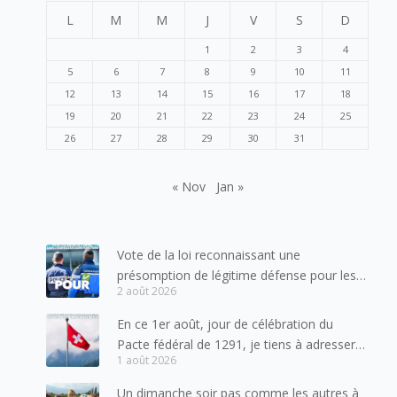
L
M
M
J
V
S
D
1
2
3
4
5
6
7
8
9
10
11
12
13
14
15
16
17
18
19
20
21
22
23
24
25
26
27
28
29
30
31
« Nov
Jan »
Vote de la loi reconnaissant une
présomption de légitime défense pour les
2 août 2026
forces de l’ordre
En ce 1er août, jour de célébration du
Pacte fédéral de 1291, je tiens à adresser
1 août 2026
mes meilleures salutations à nos voisins et
amis suisses, et plus particulièrement aux
Un dimanche soir pas comme les autres à