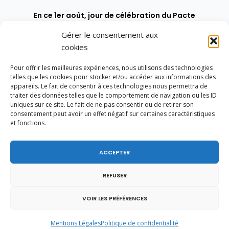
En ce 1er août, jour de célébration du Pacte
fédéral de 1291, je tiens à adresser mes meilleures
salutations à nos voisins et amis suisses, et plus
Gérer le consentement aux
particulièrement aux habitants du bassin
cookies
genevois et de l’arc lémanique, avec lesquels la
Haute-Savoie entretient des liens étroits et
Pour offrir les meilleures expériences, nous utilisons des technologies
quotidiens.
telles que les cookies pour stocker et/ou accéder aux informations des
appareils. Le fait de consentir à ces technologies nous permettra de
traiter des données telles que le comportement de navigation ou les ID
uniques sur ce site. Le fait de ne pas consentir ou de retirer son
consentement peut avoir un effet négatif sur certaines caractéristiques
et fonctions.
ACCEPTER
REFUSER
VOIR LES PRÉFÉRENCES
Mentions Légales
Politique de confidentialité