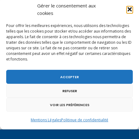
Gérer le consentement aux
Vote de la loi reconnaissant une présomption de
cookies
légitime défense pour les forces de l’ordre
Pour offrir les meilleures expériences, nous utilisons des technologies
telles que les cookies pour stocker et/ou accéder aux informations des
appareils. Le fait de consentir à ces technologies nous permettra de
traiter des données telles que le comportement de navigation ou les ID
uniques sur ce site. Le fait de ne pas consentir ou de retirer son
consentement peut avoir un effet négatif sur certaines caractéristiques
et fonctions.
ACCEPTER
REFUSER
VOIR LES PRÉFÉRENCES
Mentions Légales
Politique de confidentialité
En ce 1er août, jour de célébration du Pacte
fédéral de 1291, je tiens à adresser mes meilleures
salutations à nos voisins et amis suisses, et plus