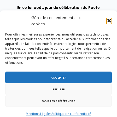
En ce 1er août, jour de célébration du Pacte
fédéral de 1291, je tiens à adresser mes meilleures
salutations à nos voisins et amis suisses, et plus
Gérer le consentement aux
particulièrement aux habitants du bassin
cookies
genevois et de l’arc lémanique, avec lesquels la
Haute-Savoie entretient des liens étroits et
Pour offrir les meilleures expériences, nous utilisons des technologies
quotidiens.
telles que les cookies pour stocker et/ou accéder aux informations des
appareils. Le fait de consentir à ces technologies nous permettra de
traiter des données telles que le comportement de navigation ou les ID
uniques sur ce site. Le fait de ne pas consentir ou de retirer son
consentement peut avoir un effet négatif sur certaines caractéristiques
et fonctions.
ACCEPTER
REFUSER
VOIR LES PRÉFÉRENCES
Mentions Légales
Politique de confidentialité