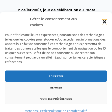
En ce 1er août, jour de célébration du Pacte
fédéral de 1291, je tiens à adresser mes meilleures
Gérer le consentement aux
salutations à nos voisins et amis suisses, et plus
particulièrement aux habitants du bassin
cookies
genevois et de l’arc lémanique, avec lesquels la
Haute-Savoie entretient des liens étroits et
Pour offrir les meilleures expériences, nous utilisons des technologies
quotidiens.
telles que les cookies pour stocker et/ou accéder aux informations des
appareils. Le fait de consentir à ces technologies nous permettra de
traiter des données telles que le comportement de navigation ou les ID
uniques sur ce site. Le fait de ne pas consentir ou de retirer son
consentement peut avoir un effet négatif sur certaines caractéristiques
et fonctions.
ACCEPTER
REFUSER
VOIR LES PRÉFÉRENCES
Mentions Légales
Politique de confidentialité