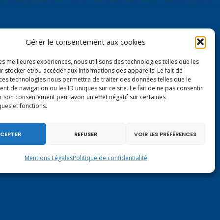
Gérer le consentement aux cookies
les meilleures expériences, nous utilisons des technologies telles que les
r stocker et/ou accéder aux informations des appareils. Le fait de
Contactez-moi à Paris
 ces technologies nous permettra de traiter des données telles que le
 de navigation ou les ID uniques sur ce site. Le fait de ne pas consentir
r son consentement peut avoir un effet négatif sur certaines
126 rue de l’Université
ques et fonctions.
75007 PARIS
Tél.
01.40.63.72.33
CEPTER
REFUSER
VOIR LES PRÉFÉRENCES
virginie.duby-muller@assemblee-nationale.fr
Mentions Légales
Politique de confidentialité