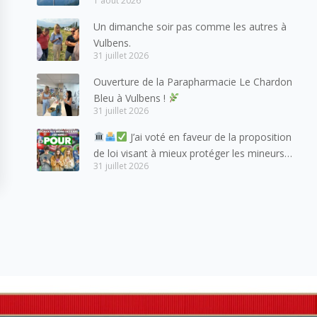
1 août 2026
mes meilleures salutations à nos voisins et
amis suisses, et plus particulièrement aux
Un dimanche soir pas comme les autres à
habitants du bassin genevois et de l’arc
Vulbens.
lémanique, avec lesquels la Haute-Savoie
31 juillet 2026
entretient des liens étroits et quotidiens.
Ouverture de la Parapharmacie Le Chardon
Bleu à Vulbens !
31 juillet 2026
J’ai voté en faveur de la proposition
de loi visant à mieux protéger les mineurs
31 juillet 2026
des risques liés à l’utilisation des réseaux
sociaux.