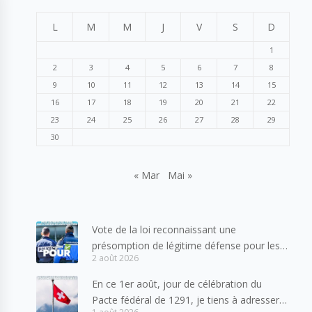
L
M
M
J
V
S
D
1
2
3
4
5
6
7
8
9
10
11
12
13
14
15
16
17
18
19
20
21
22
23
24
25
26
27
28
29
30
« Mar
Mai »
Vote de la loi reconnaissant une
présomption de légitime défense pour les
2 août 2026
forces de l’ordre
En ce 1er août, jour de célébration du
Pacte fédéral de 1291, je tiens à adresser