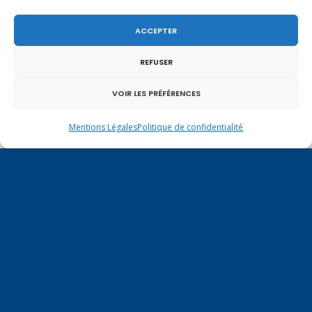
ACCEPTER
Un dimanche soir pas comme les autres à
REFUSER
Vulbens.
VOIR LES PRÉFÉRENCES
Mentions Légales
Politique de confidentialité
avril 2018
L
M
M
J
V
S
D
1
2
3
4
5
6
7
8
9
10
11
12
13
14
15
16
17
18
19
20
21
22
23
24
25
26
27
28
29
30