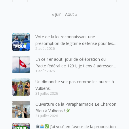
« Juin
Août »
Vote de la loi reconnaissant une
présomption de légitime défense pour les
2 août 2026
forces de l’ordre
En ce 1er août, jour de célébration du
Pacte fédéral de 1291, je tiens à adresser
1 août 2026
mes meilleures salutations à nos voisins et
amis suisses, et plus particulièrement aux
Un dimanche soir pas comme les autres à
habitants du bassin genevois et de l’arc
Vulbens.
lémanique, avec lesquels la Haute-Savoie
31 juillet 2026
entretient des liens étroits et quotidiens.
Ouverture de la Parapharmacie Le Chardon
Bleu à Vulbens !
31 juillet 2026
J’ai voté en faveur de la proposition