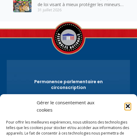
de loi visant à mieux protéger les mineurs
31 juillet 2026
des risques liés à l’utilisation des réseaux
sociaux.
Permanence parlementaire en
circonscription
7 place de la Libération BP59
Gérer le consentement aux
74100 Annemasse
cookies
Tél.
+33 (0)4.50.80.35.02
depute@virginiedubymuller.fr
Pour offrir les meilleures expériences, nous utilisons des technologies
telles que les cookies pour stocker et/ou accéder aux informations des
appareils. Le fait de consentir à ces technologies nous permettra de