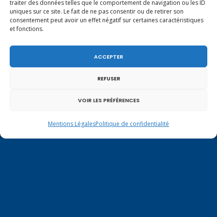
traiter des données telles que le comportement de navigation ou les ID
uniques sur ce site. Le fait de ne pas consentir ou de retirer son
consentement peut avoir un effet négatif sur certaines caractéristiques
et fonctions.
ACCEPTER
REFUSER
VOIR LES PRÉFÉRENCES
Mentions Légales
Politique de confidentialité
Mentions légales
|
Politique de confidentialité
Contactez-moi à Paris
126 rue de l’Université
75007 PARIS