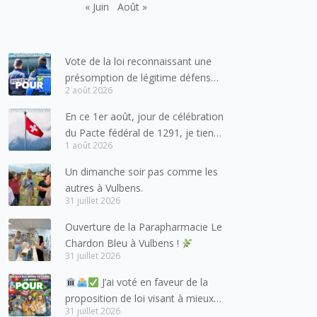
« Juin
Août »
Vote de la loi reconnaissant une
présomption de légitime défense
2 août 2026
pour les forces de l’ordre
En ce 1er août, jour de célébration
du Pacte fédéral de 1291, je tiens
1 août 2026
à adresser mes meilleures
salutations à nos voisins et amis
Un dimanche soir pas comme les
suisses, et plus particulièrement
autres à Vulbens.
aux habitants du bassin genevois
31 juillet 2026
et de l’arc lémanique, avec
Ouverture de la Parapharmacie Le
lesquels la Haute-Savoie
Chardon Bleu à Vulbens !
entretient des liens étroits et
31 juillet 2026
quotidiens.
J’ai voté en faveur de la
proposition de loi visant à mieux
31 juillet 2026
protéger les mineurs des risques