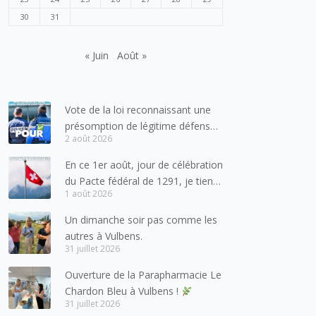
30
31
« Juin
Août »
Vote de la loi reconnaissant une
présomption de légitime défense
2 août 2026
pour les forces de l’ordre
En ce 1er août, jour de célébration
du Pacte fédéral de 1291, je tiens
1 août 2026
à adresser mes meilleures
salutations à nos voisins et amis
Un dimanche soir pas comme les
suisses, et plus particulièrement
autres à Vulbens.
aux habitants du bassin genevois
31 juillet 2026
et de l’arc lémanique, avec
Ouverture de la Parapharmacie Le
lesquels la Haute-Savoie
Chardon Bleu à Vulbens !
entretient des liens étroits et
31 juillet 2026
quotidiens.