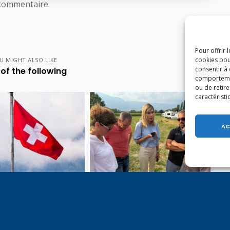
commentaire.
Pour offrir 
cookies pou
U MIGHT ALSO LIKE
consentir à
of the following
comportement
ou de retire
caractéristi
AC
e 1er août, jour de
Un dimanche soir pas comme
on du Pacte fédéral de
les autres à Vulbens.
e tiens à adresser mes