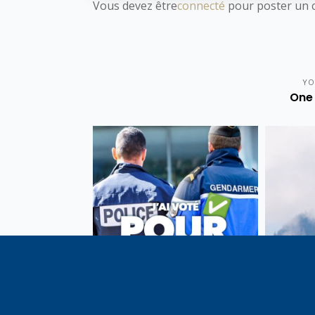
Vous devez être
connecté
pour poster un 
YO
One 
Vote de la loi reconnaissant
En c
une présomption de légitime
célébrati
défense pour les forces de
1291, j