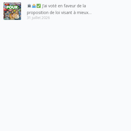
J’ai voté en faveur de la
proposition de loi visant à mieux
31 juillet 2026
protéger les mineurs des risques
liés à l’utilisation des réseaux
sociaux.