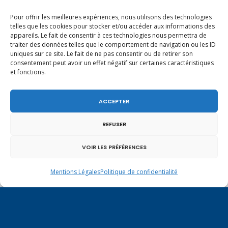
Pour offrir les meilleures expériences, nous utilisons des technologies
telles que les cookies pour stocker et/ou accéder aux informations des
appareils. Le fait de consentir à ces technologies nous permettra de
En ce 1er août, jour de célébration du Pacte
traiter des données telles que le comportement de navigation ou les ID
fédéral de 1291, je tiens à adresser mes meilleures
uniques sur ce site. Le fait de ne pas consentir ou de retirer son
salutations à nos voisins et amis suisses, et plus
consentement peut avoir un effet négatif sur certaines caractéristiques
particulièrement aux habitants du bassin
et fonctions.
genevois et de l’arc lémanique, avec lesquels la
Haute-Savoie entretient des liens étroits et
quotidiens.
ACCEPTER
REFUSER
VOIR LES PRÉFÉRENCES
Mentions Légales
Politique de confidentialité