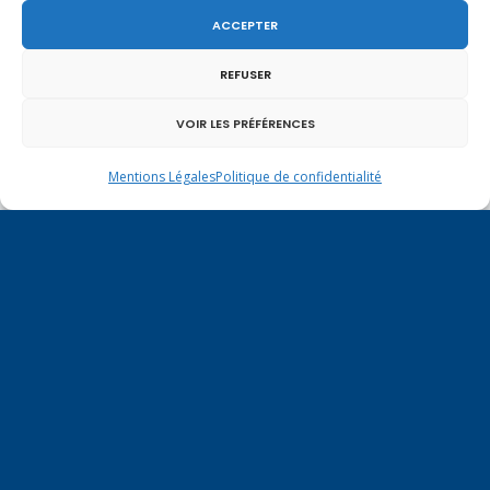
ACCEPTER
REFUSER
Un dimanche soir pas comme les autres à
Vulbens.
VOIR LES PRÉFÉRENCES
Mentions Légales
Politique de confidentialité
octobre 2018
L
M
M
J
V
S
D
1
2
3
4
5
6
7
8
9
10
11
12
13
14
15
16
17
18
19
20
21
22
23
24
25
26
27
28
29
30
31
« Sep
Nov »