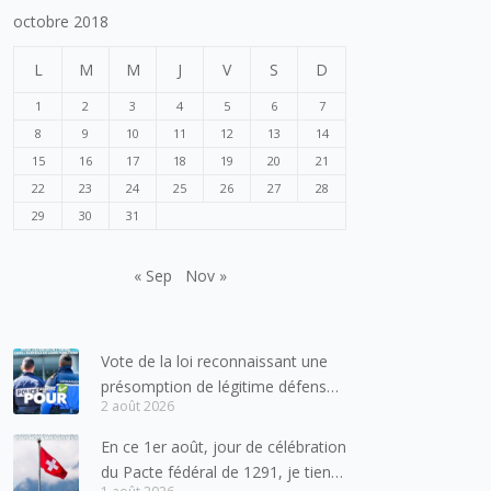
octobre 2018
L
M
M
J
V
S
D
1
2
3
4
5
6
7
8
9
10
11
12
13
14
15
16
17
18
19
20
21
22
23
24
25
26
27
28
29
30
31
« Sep
Nov »
Vote de la loi reconnaissant une
présomption de légitime défense
2 août 2026
pour les forces de l’ordre
En ce 1er août, jour de célébration
du Pacte fédéral de 1291, je tiens