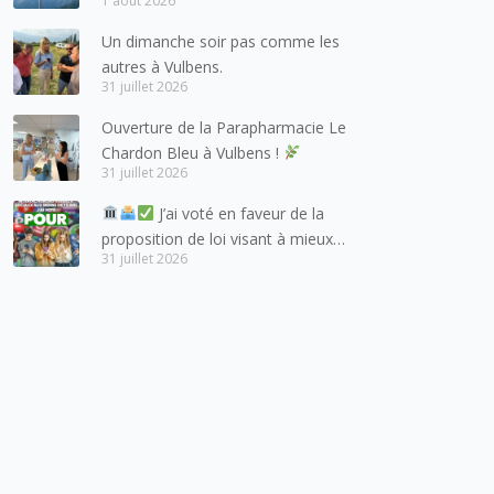
1 août 2026
à adresser mes meilleures
salutations à nos voisins et amis
Un dimanche soir pas comme les
suisses, et plus particulièrement
autres à Vulbens.
aux habitants du bassin genevois
31 juillet 2026
et de l’arc lémanique, avec
Ouverture de la Parapharmacie Le
lesquels la Haute-Savoie
Chardon Bleu à Vulbens !
entretient des liens étroits et
31 juillet 2026
quotidiens.
J’ai voté en faveur de la
proposition de loi visant à mieux
31 juillet 2026
protéger les mineurs des risques
liés à l’utilisation des réseaux
sociaux.