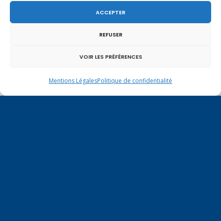
ACCEPTER
REFUSER
Un dimanche soir pas comme les autres à
Vulbens.
VOIR LES PRÉFÉRENCES
Mentions Légales
Politique de confidentialité
novembre 2018
L
M
M
J
V
S
D
1
2
3
4
5
6
7
8
9
10
11
12
13
14
15
16
17
18
19
20
21
22
23
24
25
26
27
28
29
30
« Oct
Déc »