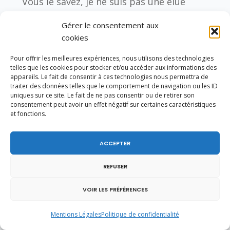
Vous le savez, je ne suis pas une élue
hors-sol, mais je suis avant tout une élue
Gérer le consentement aux
de terrain, proche de mon département
cookies
et à l’écoute des Haut-Savoyards. Mon
Pour offrir les meilleures expériences, nous utilisons des technologies
territoire est mon ancrage, ma boussole.
telles que les cookies pour stocker et/ou accéder aux informations des
appareils. Le fait de consentir à ces technologies nous permettra de
Je suis notamment très mobilisée avec le
traiter des données telles que le comportement de navigation ou les ID
Conseil départemental de Haute-Savoie
uniques sur ce site. Le fait de ne pas consentir ou de retirer son
consentement peut avoir un effet négatif sur certaines caractéristiques
pour améliorer la qualité de vie de nos
et fonctions.
concitoyens. Il est clair que la diminution
historique des dotations que verse l’Etat
ACCEPTER
aux collectivités territoriales rend la
REFUSER
situation très complexe.
Mais nous maintenons le cap, pour notre
VOIR LES PRÉFÉRENCES
territoire. Et c’est le cas pour l’année 2019
Mentions Légales
Politique de confidentialité
à venir.