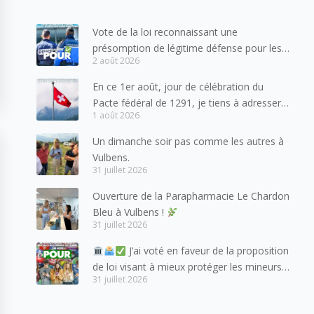
Vote de la loi reconnaissant une
présomption de légitime défense pour les
2 août 2026
forces de l’ordre
En ce 1er août, jour de célébration du
Pacte fédéral de 1291, je tiens à adresser
1 août 2026
mes meilleures salutations à nos voisins et
amis suisses, et plus particulièrement aux
Un dimanche soir pas comme les autres à
habitants du bassin genevois et de l’arc
Vulbens.
lémanique, avec lesquels la Haute-Savoie
31 juillet 2026
entretient des liens étroits et quotidiens.
Ouverture de la Parapharmacie Le Chardon
Bleu à Vulbens !
31 juillet 2026
J’ai voté en faveur de la proposition
de loi visant à mieux protéger les mineurs
31 juillet 2026
des risques liés à l’utilisation des réseaux
sociaux.