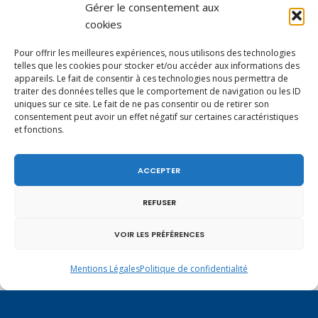
Gérer le consentement aux
cookies
Pour offrir les meilleures expériences, nous utilisons des technologies
telles que les cookies pour stocker et/ou accéder aux informations des
appareils. Le fait de consentir à ces technologies nous permettra de
traiter des données telles que le comportement de navigation ou les ID
uniques sur ce site. Le fait de ne pas consentir ou de retirer son
consentement peut avoir un effet négatif sur certaines caractéristiques
et fonctions.
Un dimanche soir pas comme les autres à
Vulbens.
ACCEPTER
REFUSER
février 2019
VOIR LES PRÉFÉRENCES
L
M
M
J
V
S
D
Mentions Légales
Politique de confidentialité
1
2
3
4
5
6
7
8
9
10
11
12
13
14
15
16
17