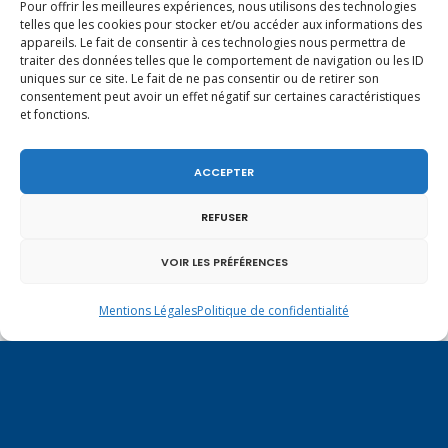
Pour offrir les meilleures expériences, nous utilisons des technologies
telles que les cookies pour stocker et/ou accéder aux informations des
appareils. Le fait de consentir à ces technologies nous permettra de
traiter des données telles que le comportement de navigation ou les ID
uniques sur ce site. Le fait de ne pas consentir ou de retirer son
consentement peut avoir un effet négatif sur certaines caractéristiques
et fonctions.
ACCEPTER
REFUSER
VOIR LES PRÉFÉRENCES
En ce 1er août, jour de célébration du Pacte
fédéral de 1291, je tiens à adresser mes meilleures
Mentions Légales
Politique de confidentialité
salutations à nos voisins et amis suisses, et plus
particulièrement aux habitants du bassin
genevois et de l’arc lémanique, avec lesquels la
Haute-Savoie entretient des liens étroits et
quotidiens.