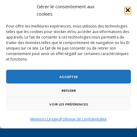
Gérer le consentement aux
cookies
Pour offrir les meilleures expériences, nous utilisons des technologies
telles que les cookies pour stocker et/ou accéder aux informations des
appareils. Le fait de consentir à ces technologies nous permettra de
traiter des données telles que le comportement de navigation ou les ID
uniques sur ce site. Le fait de ne pas consentir ou de retirer son
consentement peut avoir un effet négatif sur certaines caractéristiques
et fonctions.
Un dimanche soir pas comme les autres à
Vulbens.
ACCEPTER
REFUSER
avril 2019
VOIR LES PRÉFÉRENCES
L
M
M
J
V
S
D
Mentions Légales
Politique de confidentialité
1
2
3
4
5
6
7
8
9
10
11
12
13
14