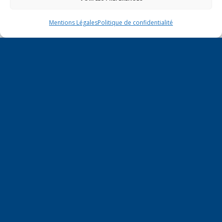
Mentions Légales
Politique de confidentialité
En ce 1er août, jour de célébration du Pacte
fédéral de 1291, je tiens à adresser mes meilleures
salutations à nos voisins et amis suisses, et plus
particulièrement aux habitants du bassin
genevois et de l’arc lémanique, avec lesquels la
Haute-Savoie entretient des liens étroits et
quotidiens.