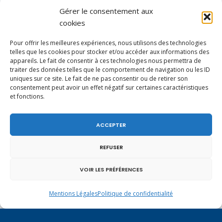
Gérer le consentement aux
L
M
M
J
V
S
D
cookies
1
2
3
4
5
6
7
8
9
Pour offrir les meilleures expériences, nous utilisons des technologies
telles que les cookies pour stocker et/ou accéder aux informations des
10
11
12
13
14
15
16
appareils. Le fait de consentir à ces technologies nous permettra de
17
18
19
20
21
22
23
traiter des données telles que le comportement de navigation ou les ID
24
25
26
27
28
29
uniques sur ce site. Le fait de ne pas consentir ou de retirer son
consentement peut avoir un effet négatif sur certaines caractéristiques
et fonctions.
« Jan
Mar »
ACCEPTER
Vote de la loi reconnaissant une
REFUSER
présomption de légitime défense pour les
2 août 2026
forces de l’ordre
VOIR LES PRÉFÉRENCES
En ce 1er août, jour de célébration du
Pacte fédéral de 1291, je tiens à adresser
Mentions Légales
Politique de confidentialité
1 août 2026
mes meilleures salutations à nos voisins et
amis suisses, et plus particulièrement aux
Un dimanche soir pas comme les autres à