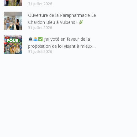
aux habitants du bassin genevois
31 juillet 2026
et de l’arc lémanique, avec
Ouverture de la Parapharmacie Le
lesquels la Haute-Savoie
Chardon Bleu à Vulbens !
entretient des liens étroits et
31 juillet 2026
quotidiens.
J’ai voté en faveur de la
proposition de loi visant à mieux
31 juillet 2026
protéger les mineurs des risques
liés à l’utilisation des réseaux
sociaux.