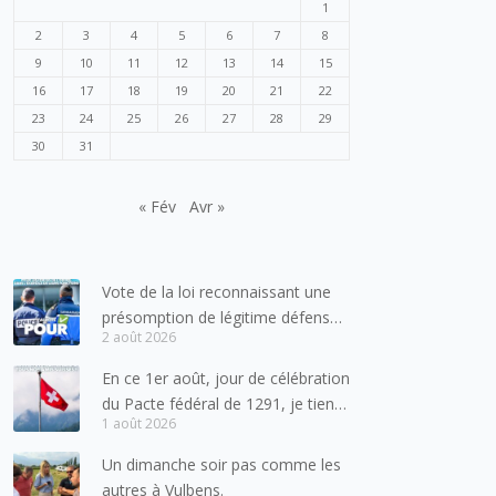
1
2
3
4
5
6
7
8
9
10
11
12
13
14
15
16
17
18
19
20
21
22
23
24
25
26
27
28
29
30
31
« Fév
Avr »
Vote de la loi reconnaissant une
présomption de légitime défense
2 août 2026
pour les forces de l’ordre
En ce 1er août, jour de célébration
du Pacte fédéral de 1291, je tiens
1 août 2026
à adresser mes meilleures
salutations à nos voisins et amis
Un dimanche soir pas comme les
suisses, et plus particulièrement
autres à Vulbens.