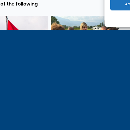
of the following
AC
e 1er août, jour de
Un dimanche soir pas comme
on du Pacte fédéral de
les autres à Vulbens.
e tiens à adresser mes
res salutations à nos
t amis suisses, et plus
ièrement aux habitants
n genevois et de l’arc
ue, avec lesquels la
avoie entretient des
troits et quotidiens.