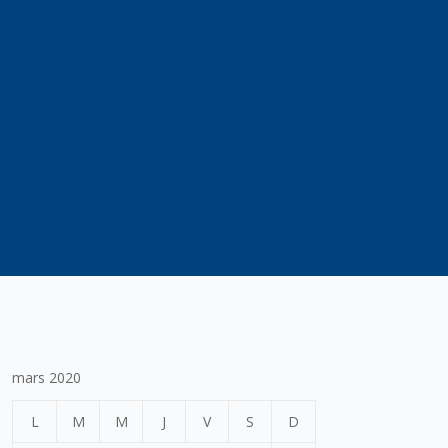
mars 2020
L
M
M
J
V
S
D