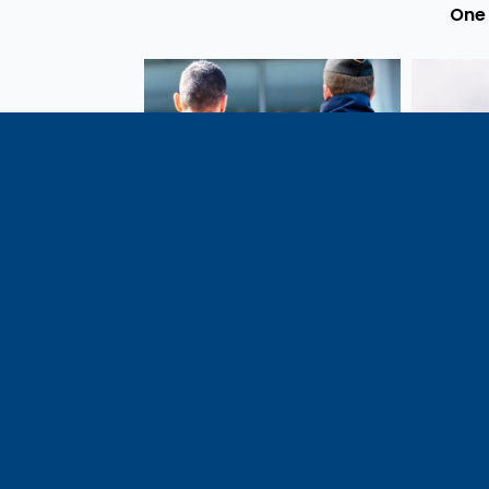
One 
Vote de la loi reconnaissant
En c
une présomption de légitime
célébrati
défense pour les forces de
1291, j
l’ordre
meilleu
voisins e
particul
du bassi
lémaniq
Haute-S
liens é