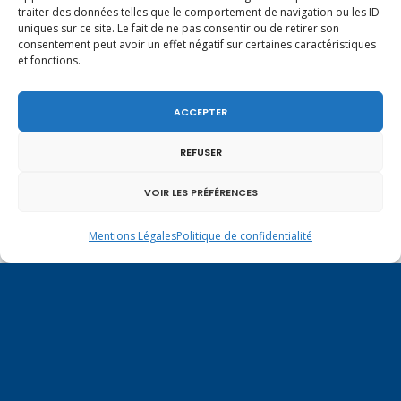
traiter des données telles que le comportement de navigation ou les ID
uniques sur ce site. Le fait de ne pas consentir ou de retirer son
consentement peut avoir un effet négatif sur certaines caractéristiques
et fonctions.
ACCEPTER
REFUSER
VOIR LES PRÉFÉRENCES
Un dimanche soir pas comme les autres à
Vulbens.
Mentions Légales
Politique de confidentialité
juillet 2020
L
M
M
J
V
S
D
1
2
3
4
5