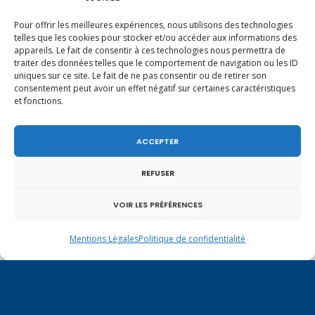
Pour offrir les meilleures expériences, nous utilisons des technologies
NEXT
1
2
3
4
telles que les cookies pour stocker et/ou accéder aux informations des
appareils. Le fait de consentir à ces technologies nous permettra de
traiter des données telles que le comportement de navigation ou les ID
uniques sur ce site. Le fait de ne pas consentir ou de retirer son
consentement peut avoir un effet négatif sur certaines caractéristiques
et fonctions.
novembre 2020
ACCEPTER
L
M
M
J
V
S
D
1
REFUSER
2
3
4
5
6
7
8
9
10
11
12
13
14
15
VOIR LES PRÉFÉRENCES
16
17
18
19
20
21
22
Mentions Légales
Politique de confidentialité
23
24
25
26
27
28
29
30
« Oct
Déc »