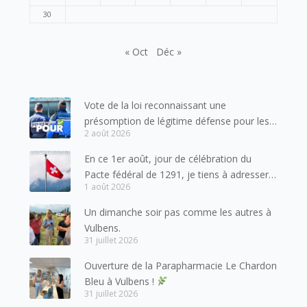
30
« Oct
Déc »
Vote de la loi reconnaissant une
présomption de légitime défense pour les
2 août 2026
forces de l’ordre
En ce 1er août, jour de célébration du
Pacte fédéral de 1291, je tiens à adresser
1 août 2026
mes meilleures salutations à nos voisins et
amis suisses, et plus particulièrement aux
Un dimanche soir pas comme les autres à
habitants du bassin genevois et de l’arc
Vulbens.
lémanique, avec lesquels la Haute-Savoie
31 juillet 2026
entretient des liens étroits et quotidiens.
Ouverture de la Parapharmacie Le Chardon
Bleu à Vulbens !
31 juillet 2026