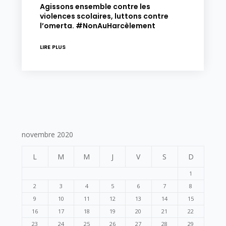
Agissons ensemble contre les
violences scolaires, luttons contre
l’omerta. #NonAuHarcèlement
LIRE PLUS
novembre 2020
L
M
M
J
V
S
D
1
2
3
4
5
6
7
8
9
10
11
12
13
14
15
16
17
18
19
20
21
22
23
24
25
26
27
28
29