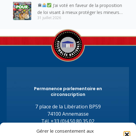
J’ai voté en faveur de la proposition
de loi visant à mieux protéger les mineurs
31 juillet 2026
des risques liés à l’utilisation des réseaux
sociaux.
Permanence parlementaire en
circonscription
7 place de la Libération BP59
74100 Annemasse
Tél.
+33 (0)4.50.80.35.02
depute@virginiedubymuller.fr
Gérer le consentement aux