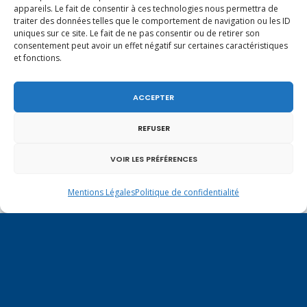
appareils. Le fait de consentir à ces technologies nous permettra de
traiter des données telles que le comportement de navigation ou les ID
uniques sur ce site. Le fait de ne pas consentir ou de retirer son
consentement peut avoir un effet négatif sur certaines caractéristiques
et fonctions.
ACCEPTER
REFUSER
VOIR LES PRÉFÉRENCES
Un dimanche soir pas comme les autres à
Vulbens.
Mentions Légales
Politique de confidentialité
décembre 2020
L
M
M
J
V
S
D