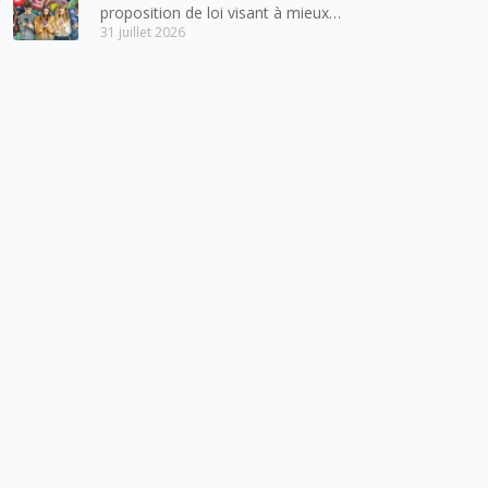
proposition de loi visant à mieux
31 juillet 2026
protéger les mineurs des risques
liés à l’utilisation des réseaux
sociaux.