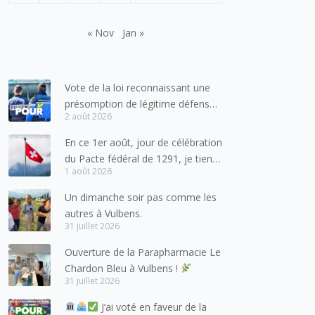
« Nov
Jan »
Vote de la loi reconnaissant une
présomption de légitime défense
2 août 2026
pour les forces de l’ordre
En ce 1er août, jour de célébration
du Pacte fédéral de 1291, je tiens
1 août 2026
à adresser mes meilleures
salutations à nos voisins et amis
Un dimanche soir pas comme les
suisses, et plus particulièrement
autres à Vulbens.
aux habitants du bassin genevois
31 juillet 2026
et de l’arc lémanique, avec
Ouverture de la Parapharmacie Le
lesquels la Haute-Savoie
Chardon Bleu à Vulbens !
entretient des liens étroits et
31 juillet 2026
quotidiens.
J’ai voté en faveur de la