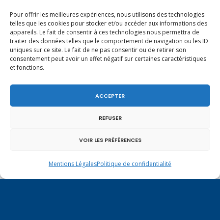
Pour offrir les meilleures expériences, nous utilisons des technologies
Vote de la loi reconnaissant une
telles que les cookies pour stocker et/ou accéder aux informations des
présomption de légitime défense pour les
appareils. Le fait de consentir à ces technologies nous permettra de
2 août 2026
traiter des données telles que le comportement de navigation ou les ID
forces de l’ordre
uniques sur ce site. Le fait de ne pas consentir ou de retirer son
En ce 1er août, jour de célébration du
consentement peut avoir un effet négatif sur certaines caractéristiques
et fonctions.
Pacte fédéral de 1291, je tiens à adresser
1 août 2026
mes meilleures salutations à nos voisins et
amis suisses, et plus particulièrement aux
ACCEPTER
Un dimanche soir pas comme les autres à
habitants du bassin genevois et de l’arc
Vulbens.
lémanique, avec lesquels la Haute-Savoie
31 juillet 2026
REFUSER
entretient des liens étroits et quotidiens.
Ouverture de la Parapharmacie Le Chardon
VOIR LES PRÉFÉRENCES
Bleu à Vulbens !
31 juillet 2026
Mentions Légales
Politique de confidentialité
J’ai voté en faveur de la proposition
de loi visant à mieux protéger les mineurs
31 juillet 2026
des risques liés à l’utilisation des réseaux
sociaux.