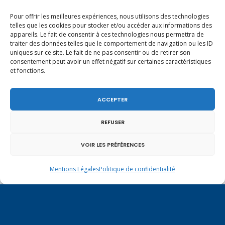
8
9
10
11
12
13
14
Pour offrir les meilleures expériences, nous utilisons des technologies
15
16
17
18
19
20
21
telles que les cookies pour stocker et/ou accéder aux informations des
22
23
24
25
26
27
28
appareils. Le fait de consentir à ces technologies nous permettra de
traiter des données telles que le comportement de navigation ou les ID
29
30
uniques sur ce site. Le fait de ne pas consentir ou de retirer son
consentement peut avoir un effet négatif sur certaines caractéristiques
et fonctions.
« Oct
Déc »
ACCEPTER
Vote de la loi reconnaissant une
REFUSER
présomption de légitime défense pour les
2 août 2026
forces de l’ordre
VOIR LES PRÉFÉRENCES
En ce 1er août, jour de célébration du
Pacte fédéral de 1291, je tiens à adresser
Mentions Légales
Politique de confidentialité
1 août 2026
mes meilleures salutations à nos voisins et
amis suisses, et plus particulièrement aux
Un dimanche soir pas comme les autres à
habitants du bassin genevois et de l’arc
Vulbens.
lémanique, avec lesquels la Haute-Savoie
31 juillet 2026
entretient des liens étroits et quotidiens.