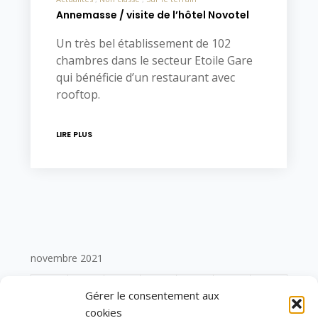
Annemasse / visite de l’hôtel Novotel
Un très bel établissement de 102
chambres dans le secteur Etoile Gare
qui bénéficie d’un restaurant avec
rooftop.
LIRE PLUS
novembre 2021
L
M
M
J
V
S
D
Gérer le consentement aux
cookies
1
2
3
4
5
6
7