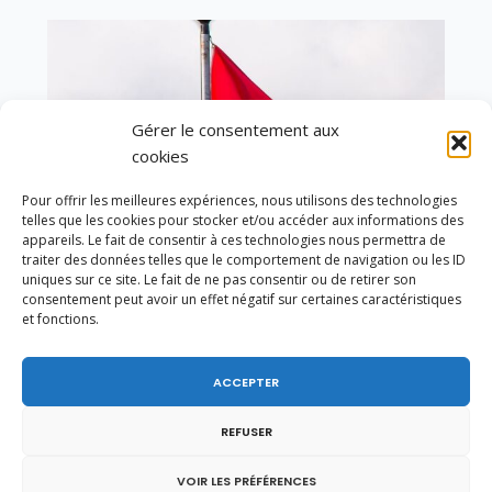
Gérer le consentement aux
cookies
Pour offrir les meilleures expériences, nous utilisons des technologies
telles que les cookies pour stocker et/ou accéder aux informations des
appareils. Le fait de consentir à ces technologies nous permettra de
traiter des données telles que le comportement de navigation ou les ID
uniques sur ce site. Le fait de ne pas consentir ou de retirer son
consentement peut avoir un effet négatif sur certaines caractéristiques
et fonctions.
En ce 1er août, jour de célébration du Pacte
fédéral de 1291, je tiens à adresser mes meilleures
ACCEPTER
salutations à nos voisins et amis suisses, et plus
particulièrement aux habitants du bassin
REFUSER
genevois et de l’arc lémanique, avec lesquels la
Haute-Savoie entretient des liens étroits et
VOIR LES PRÉFÉRENCES
quotidiens.