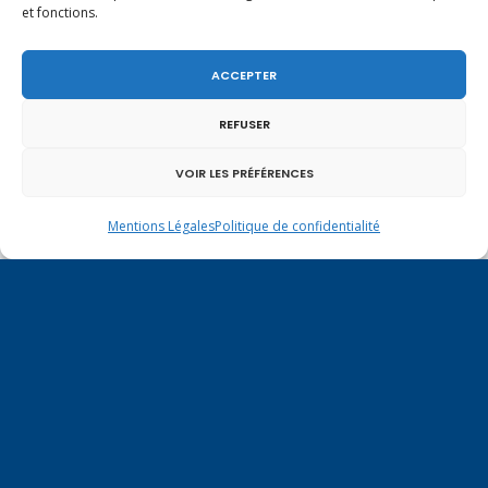
légitime défense pour les forces de l’ordre
et fonctions.
ACCEPTER
REFUSER
VOIR LES PRÉFÉRENCES
Mentions Légales
Politique de confidentialité
En ce 1er août, jour de célébration du Pacte
fédéral de 1291, je tiens à adresser mes meilleures
salutations à nos voisins et amis suisses, et plus
particulièrement aux habitants du bassin
genevois et de l’arc lémanique, avec lesquels la