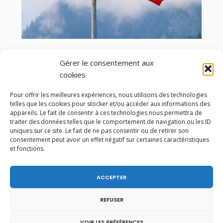
En ce 1er août, jour de célébration du Pacte
Gérer le consentement aux
fédéral de 1291, je tiens à adresser mes meilleures
cookies
salutations à nos voisins et amis suisses, et plus
particulièrement aux habitants du bassin
Pour offrir les meilleures expériences, nous utilisons des technologies
genevois et de l’arc lémanique, avec lesquels la
telles que les cookies pour stocker et/ou accéder aux informations des
Haute-Savoie entretient des liens étroits et
appareils. Le fait de consentir à ces technologies nous permettra de
quotidiens.
traiter des données telles que le comportement de navigation ou les ID
uniques sur ce site. Le fait de ne pas consentir ou de retirer son
consentement peut avoir un effet négatif sur certaines caractéristiques
et fonctions.
ACCEPTER
REFUSER
VOIR LES PRÉFÉRENCES