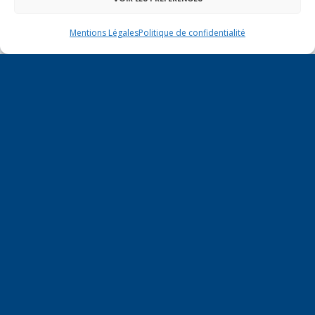
Mentions Légales
Politique de confidentialité
Un dimanche soir pas comme les autres à
Vulbens.
décembre 2021
L
M
M
J
V
S
D
1
2
3
4
5
6
7
8
9
10
11
12
13
14
15
16
17
18
19
20
21
22
23
24
25
26
27
28
29
30
31