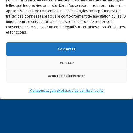
Pour offrir les meilleures expériences, nous utilisons des technologies
telles que les cookies pour stocker et/ou accéder aux informations des
appareils. Le fait de consentir à ces technologies nous permettra de
traiter des données telles que le comportement de navigation ou les ID
uniques sur ce site. Le fait de ne pas consentir ou de retirer son
consentement peut avoir un effet négatif sur certaines caractéristiques
et fonctions.
ACCEPTER
REFUSER
VOIR LES PRÉFÉRENCES
Un dimanche soir pas comme les autres à
Mentions Légales
Politique de confidentialité
Vulbens.
décembre 2021