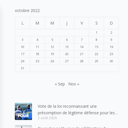
octobre 2022
L
M
M
J
V
S
D
1
2
3
4
5
6
7
8
9
10
11
12
13
14
15
16
17
18
19
20
21
22
23
24
25
26
27
28
29
30
31
« Sep
Nov »
Vote de la loi reconnaissant une
présomption de légitime défense pour les
2 août 2026
forces de l’ordre