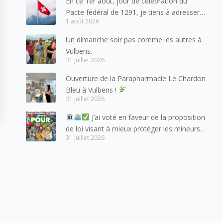
En ce 1er août, jour de célébration du
Pacte fédéral de 1291, je tiens à adresser
1 août 2026
mes meilleures salutations à nos voisins et
amis suisses, et plus particulièrement aux
Un dimanche soir pas comme les autres à
habitants du bassin genevois et de l’arc
Vulbens.
lémanique, avec lesquels la Haute-Savoie
31 juillet 2026
entretient des liens étroits et quotidiens.
Ouverture de la Parapharmacie Le Chardon
Bleu à Vulbens !
31 juillet 2026
J’ai voté en faveur de la proposition
de loi visant à mieux protéger les mineurs
31 juillet 2026
des risques liés à l’utilisation des réseaux
sociaux.