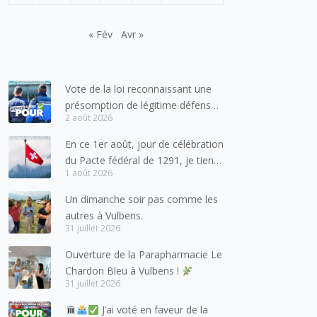
« Fév
Avr »
Vote de la loi reconnaissant une
présomption de légitime défense
2 août 2026
pour les forces de l’ordre
En ce 1er août, jour de célébration
du Pacte fédéral de 1291, je tiens
1 août 2026
à adresser mes meilleures
salutations à nos voisins et amis
Un dimanche soir pas comme les
suisses, et plus particulièrement
autres à Vulbens.
aux habitants du bassin genevois
31 juillet 2026
et de l’arc lémanique, avec
Ouverture de la Parapharmacie Le
lesquels la Haute-Savoie
Chardon Bleu à Vulbens !
entretient des liens étroits et
31 juillet 2026
quotidiens.
J’ai voté en faveur de la