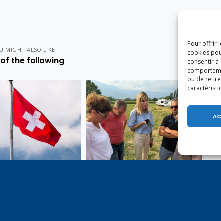
Pour offrir 
U MIGHT ALSO LIKE
cookies pou
of the following
consentir à
comportement
ou de retire
caractéristi
AC
e 1er août, jour de
Un dimanche soir pas comme
on du Pacte fédéral de
les autres à Vulbens.
e tiens à adresser mes
res salutations à nos