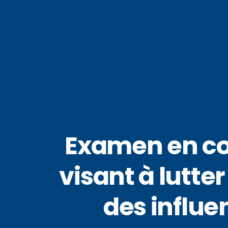
Examen en com
visant à lutte
des influe