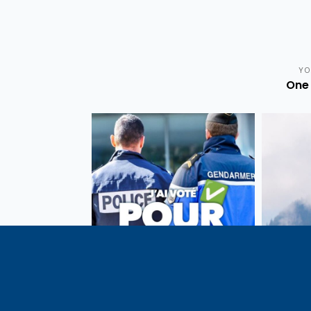
YO
One 
Vote de la loi reconnaissant
En c
une présomption de légitime
célébrati
défense pour les forces de
1291, j
l’ordre
meilleu