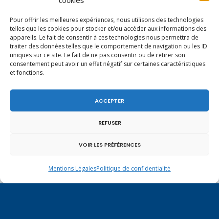
cookies
Pour offrir les meilleures expériences, nous utilisons des technologies
telles que les cookies pour stocker et/ou accéder aux informations des
appareils. Le fait de consentir à ces technologies nous permettra de
En ce 1er août, jour de célébration du Pacte
traiter des données telles que le comportement de navigation ou les ID
fédéral de 1291, je tiens à adresser mes meilleures
uniques sur ce site. Le fait de ne pas consentir ou de retirer son
salutations à nos voisins et amis suisses, et plus
consentement peut avoir un effet négatif sur certaines caractéristiques
particulièrement aux habitants du bassin
et fonctions.
genevois et de l’arc lémanique, avec lesquels la
Haute-Savoie entretient des liens étroits et
quotidiens.
ACCEPTER
REFUSER
VOIR LES PRÉFÉRENCES
Mentions Légales
Politique de confidentialité