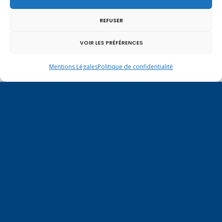
En ce 1er août, jour de célébration du Pacte
REFUSER
fédéral de 1291, je tiens à adresser mes meilleures
salutations à nos voisins et amis suisses, et plus
particulièrement aux habitants du bassin
VOIR LES PRÉFÉRENCES
genevois et de l’arc lémanique, avec lesquels la
Haute-Savoie entretient des liens étroits et
Mentions Légales
Politique de confidentialité
quotidiens.