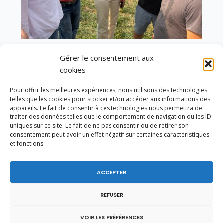
Gérer le consentement aux
Un dimanche soir pas comme les autres à
Vulbens.
cookies
Pour offrir les meilleures expériences, nous utilisons des technologies
telles que les cookies pour stocker et/ou accéder aux informations des
appareils. Le fait de consentir à ces technologies nous permettra de
traiter des données telles que le comportement de navigation ou les ID
janvier 2024
uniques sur ce site. Le fait de ne pas consentir ou de retirer son
consentement peut avoir un effet négatif sur certaines caractéristiques
L
M
M
J
V
S
D
et fonctions.
1
2
3
4
5
6
7
8
9
10
11
12
13
14
ACCEPTER
15
16
17
18
19
20
21
REFUSER
22
23
24
25
26
27
28
29
30
31
VOIR LES PRÉFÉRENCES