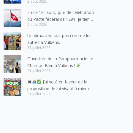
2 août 2026
pour les forces de l’ordre
En ce 1er août, jour de célébration
du Pacte fédéral de 1291, je tiens
1 août 2026
à adresser mes meilleures
salutations à nos voisins et amis
Un dimanche soir pas comme les
suisses, et plus particulièrement
autres à Vulbens.
aux habitants du bassin genevois
31 juillet 2026
et de l’arc lémanique, avec
Ouverture de la Parapharmacie Le
lesquels la Haute-Savoie
Chardon Bleu à Vulbens !
entretient des liens étroits et
31 juillet 2026
quotidiens.
J’ai voté en faveur de la
proposition de loi visant à mieux
31 juillet 2026
protéger les mineurs des risques
liés à l’utilisation des réseaux
sociaux.