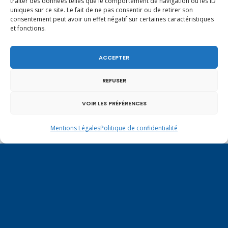
traiter des données telles que le comportement de navigation ou les ID
salutations à nos voisins et amis suisses, et plus
uniques sur ce site. Le fait de ne pas consentir ou de retirer son
particulièrement aux habitants du bassin
consentement peut avoir un effet négatif sur certaines caractéristiques
genevois et de l’arc lémanique, avec lesquels la
et fonctions.
Haute-Savoie entretient des liens étroits et
quotidiens.
ACCEPTER
REFUSER
VOIR LES PRÉFÉRENCES
Mentions Légales
Politique de confidentialité
Un dimanche soir pas comme les autres à