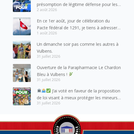
présomption de légitime défense pour les
2 août 2026
forces de l’ordre
En ce 1er août, jour de célébration du
Pacte fédéral de 1291, je tiens à adresser
1 août 2026
mes meilleures salutations à nos voisins et
amis suisses, et plus particulièrement aux
Un dimanche soir pas comme les autres à
habitants du bassin genevois et de l’arc
Vulbens.
lémanique, avec lesquels la Haute-Savoie
31 juillet 2026
entretient des liens étroits et quotidiens.
Ouverture de la Parapharmacie Le Chardon
Bleu à Vulbens !
31 juillet 2026
J’ai voté en faveur de la proposition
de loi visant à mieux protéger les mineurs
31 juillet 2026
des risques liés à l’utilisation des réseaux
sociaux.