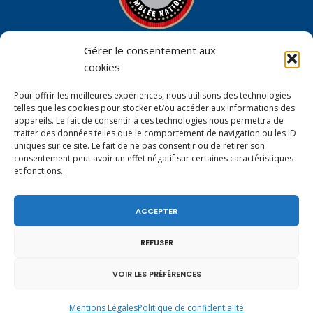
Gérer le consentement aux
cookies
Permanence parlementaire en
Pour offrir les meilleures expériences, nous utilisons des technologies
circonscription
telles que les cookies pour stocker et/ou accéder aux informations des
appareils. Le fait de consentir à ces technologies nous permettra de
7 place de la Libération BP59
traiter des données telles que le comportement de navigation ou les ID
uniques sur ce site. Le fait de ne pas consentir ou de retirer son
74100 Annemasse
consentement peut avoir un effet négatif sur certaines caractéristiques
Tél.
+33 (0)4.50.80.35.02
et fonctions.
depute@virginiedubymuller.fr
ACCEPTER
REFUSER
VOIR LES PRÉFÉRENCES
Mentions Légales
Politique de confidentialité