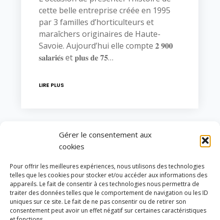
cette belle entreprise créée en 1995
par 3 familles d’horticulteurs et
maraîchers originaires de Haute-
Savoie. Aujourd’hui elle compte 𝟐 𝟗𝟎𝟎
𝐬𝐚𝐥𝐚𝐫𝐢𝐞́𝐬 et 𝐩𝐥𝐮𝐬 𝐝𝐞 𝟕𝟓…
LIRE PLUS
Gérer le consentement aux
cookies
Pour offrir les meilleures expériences, nous utilisons des technologies
décembre 2024
telles que les cookies pour stocker et/ou accéder aux informations des
appareils. Le fait de consentir à ces technologies nous permettra de
L
M
M
J
V
S
D
traiter des données telles que le comportement de navigation ou les ID
uniques sur ce site. Le fait de ne pas consentir ou de retirer son
1
consentement peut avoir un effet négatif sur certaines caractéristiques
et fonctions.