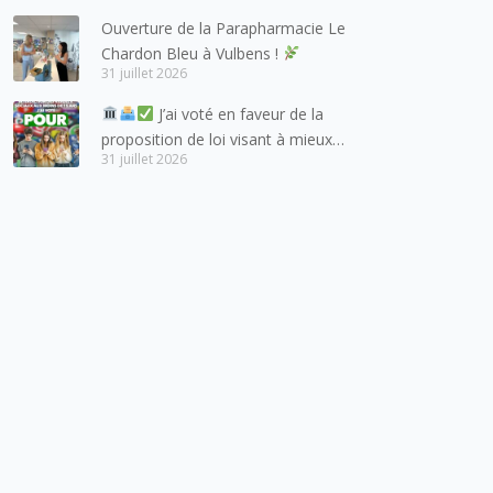
et de l’arc lémanique, avec
Ouverture de la Parapharmacie Le
lesquels la Haute-Savoie
Chardon Bleu à Vulbens !
entretient des liens étroits et
31 juillet 2026
quotidiens.
J’ai voté en faveur de la
proposition de loi visant à mieux
31 juillet 2026
protéger les mineurs des risques
liés à l’utilisation des réseaux
sociaux.