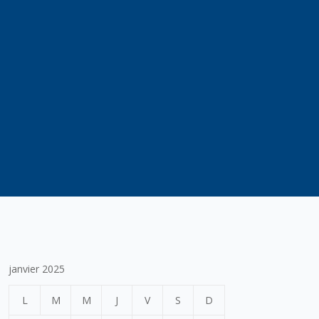
janvier 2025
L
M
M
J
V
S
D