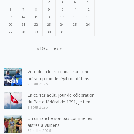
1
2
3
4
5
6
7
8
9
10
11
12
13
14
15
16
17
18
19
20
21
22
23
24
25
26
27
28
29
30
31
« Déc
Fév »
Vote de la loi reconnaissant une
présomption de légitime défense
2 août 2026
pour les forces de l’ordre
En ce 1er août, jour de célébration
du Pacte fédéral de 1291, je tiens
1 août 2026
à adresser mes meilleures
salutations à nos voisins et amis
Un dimanche soir pas comme les
suisses, et plus particulièrement
autres à Vulbens.
aux habitants du bassin genevois
31 juillet 2026