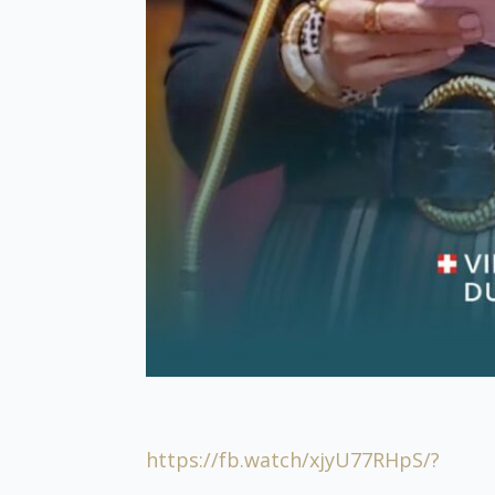
https://fb.watch/xjyU77RHpS/?