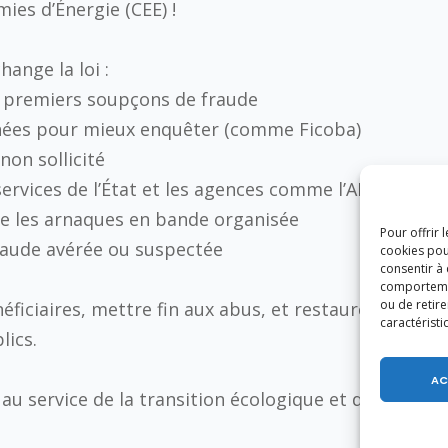
ies d’Énergie (CEE) !
hange la loi :
s premiers soupçons de fraude
nnées pour mieux enquêter (comme Ficoba)
on sollicité
ervices de l’État et les agences comme l’ANAH
re les arnaques en bande organisée
Pour offrir 
raude avérée ou suspectée
cookies pou
consentir à
comportement
ou de retire
éficiaires, mettre fin aux abus, et restaurer la
caractéristi
lics.
AC
 au service de la transition écologique et du