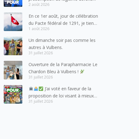
2 août 2026
pour les forces de l’ordre
En ce 1er août, jour de célébration
du Pacte fédéral de 1291, je tiens
1 août 2026
à adresser mes meilleures
salutations à nos voisins et amis
Un dimanche soir pas comme les
suisses, et plus particulièrement
autres à Vulbens.
aux habitants du bassin genevois
31 juillet 2026
et de l’arc lémanique, avec
Ouverture de la Parapharmacie Le
lesquels la Haute-Savoie
Chardon Bleu à Vulbens !
entretient des liens étroits et
31 juillet 2026
quotidiens.
J’ai voté en faveur de la
proposition de loi visant à mieux
31 juillet 2026
protéger les mineurs des risques
liés à l’utilisation des réseaux
sociaux.