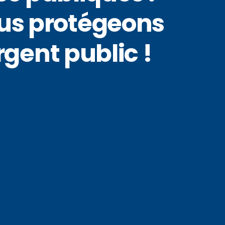
ous protégeons
rgent public !